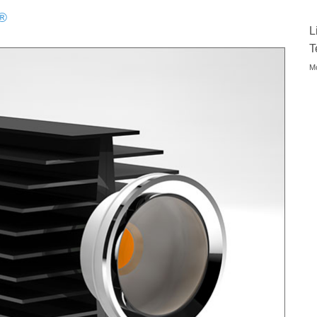
®
L
T
Mo