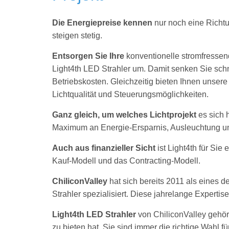
Die Energiepreise kennen
nur noch eine Richt
steigen stetig.
Entsorgen Sie Ihre
konventionelle stromfresse
Light4th LED Strahler um. Damit senken Sie schn
Betriebskosten. Gleichzeitig bieten Ihnen unser
Lichtqualität und Steuerungsmöglichkeiten.
Ganz gleich, um welches Lichtprojekt
es sich 
Maximum an Energie-Ersparnis, Ausleuchtung und
Auch aus finanzieller Sicht
ist Light4th für Sie
Kauf-Modell und das Contracting-Modell.
ChiliconValley
hat sich bereits 2011 als eines
Strahler spezialisiert. Diese jahrelange Expertis
Light4th LED Strahler
von ChiliconValley gehör
zu bieten hat. Sie sind immer die richtige Wahl für