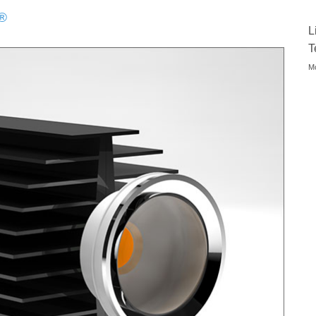
®
L
T
Mo