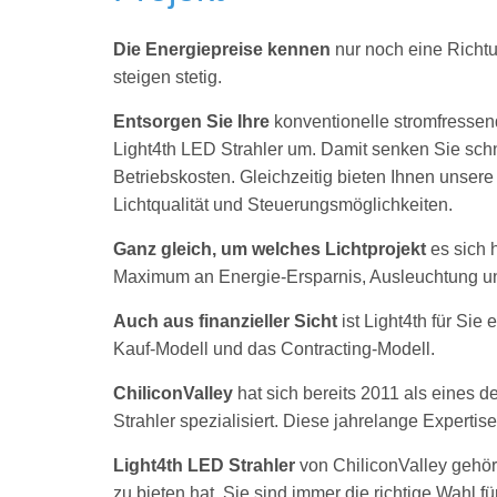
Die Energiepreise kennen
nur noch eine Richt
steigen stetig.
Entsorgen Sie Ihre
konventionelle stromfresse
Light4th LED Strahler um. Damit senken Sie schn
Betriebskosten. Gleichzeitig bieten Ihnen unser
Lichtqualität und Steuerungsmöglichkeiten.
Ganz gleich, um welches Lichtprojekt
es sich 
Maximum an Energie-Ersparnis, Ausleuchtung und
Auch aus finanzieller Sicht
ist Light4th für Sie
Kauf-Modell und das Contracting-Modell.
ChiliconValley
hat sich bereits 2011 als eines
Strahler spezialisiert. Diese jahrelange Expertis
Light4th LED Strahler
von ChiliconValley gehör
zu bieten hat. Sie sind immer die richtige Wahl für