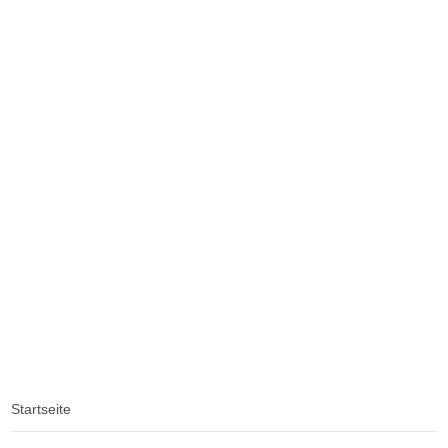
Light4th
Light4th
Light4th
Wissenswertes
Kontakt
Home
Strahler
Galerie
Spezial
Startseite