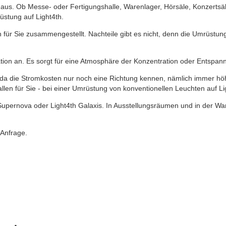
 aus. Ob Messe- oder Fertigungshalle, Warenlager, Hörsäle, Konzertsäle
üstung auf Light4th.
 für Sie zusammengestellt. Nachteile gibt es nicht, denn die Umrüstun
ion an. Es sorgt für eine Atmosphäre der Konzentration oder Entspan
da die Stromkosten nur noch eine Richtung kennen, nämlich immer höhe
llen für Sie - bei einer Umrüstung von konventionellen Leuchten auf Lig
Supernova oder Light4th Galaxis. In Ausstellungsräumen und in der War
 Anfrage.