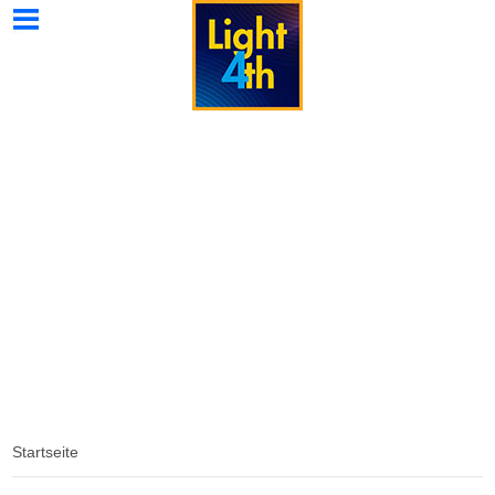
Light4th
Light4th
Light4th
Wissenswertes
Kontakt
Home
Strahler
Galerie
Spezial
Startseite