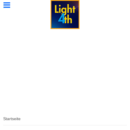
Light4th
Light4th
Light4th
Wissenswertes
Kontakt
Home
Strahler
Galerie
Spezial
Startseite