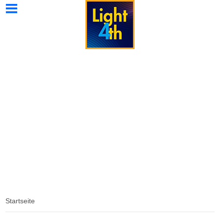
Light4th
Light4th
Light4th
Wissenswertes
Kontakt
Home
Strahler
Galerie
Spezial
Startseite