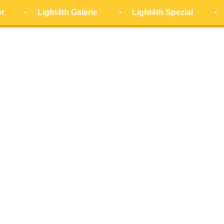
er
Light4th Galerie
Light4th Spezial