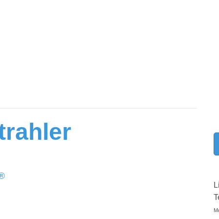
trahler
®
L
T
Mo