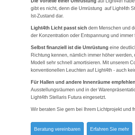
Die Vorteile einer Umrüstung
auf Light4th hab
gibt es nicht, denn die Umrüstung auf Light4th S
Ist-Zustand dar.
Light4th Licht passt sich
dem Menschen und der 
der Konzentration oder Entspannung und immer 
Selbst finanziell ist die Umrüstung
eine deutli
Richtung kennen, nämlich immer höher werden, un
Modell sehr schnell amortisieren. Mit unserem Co
konventionellen Leuchten auf Light4th - auch kei
Für Hallen und andere Innenräume empfehle
Ausstellungsräumen und in der Warenpräsentation
Light4th Stellaris Futura eingesetzt.
Wir beraten Sie gern bei Ihrem Lichtprojekt und f
Beratung vereinbaren
Erfahren Sie mehr