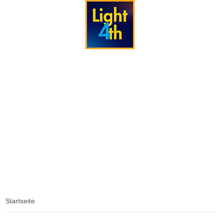
Light4th
Light4th
Light4th
Wissenswertes
Kontakt
Home
Strahler
Galerie
Spezial
Startseite