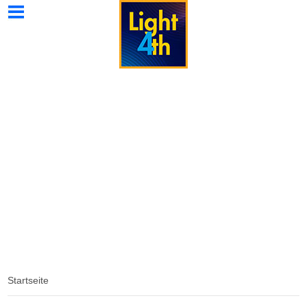
Light4th
Light4th
Light4th
Wissenswertes
Kontakt
Home
Strahler
Galerie
Spezial
Startseite