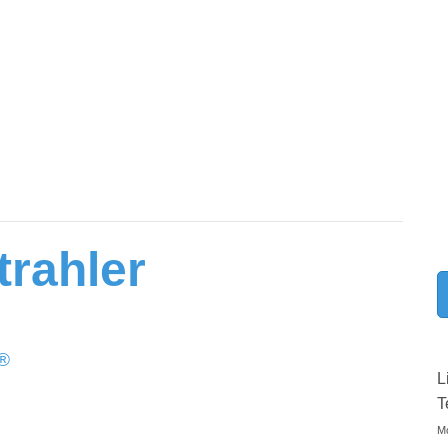
trahler
®
L
T
Mo