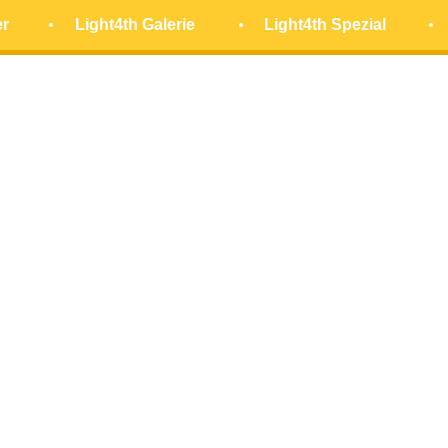
er
Light4th Galerie
Light4th Spezial